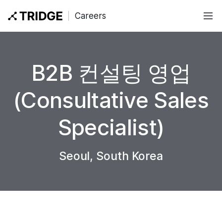
Careers
Why Tridge
B2B 컨설팅 영업
How We Work
(Consultative Sales
Job Categories
Specialist)
Locations
Seoul, South Korea
All Jobs
English